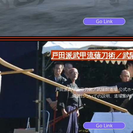
Go Link
戸田派武甲流薙刀術／武
戸田派武甲流薙刀術／武陽館道場 公式ホ
​流派についての説明、道場案内
Go Link