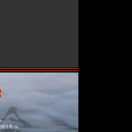
-
ル。
術技を配信。