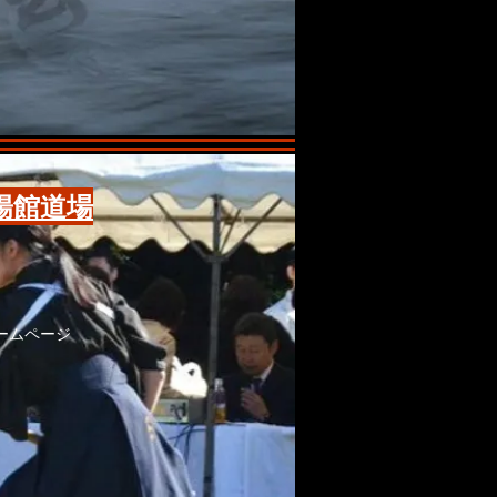
陽館道場
ームページ
。