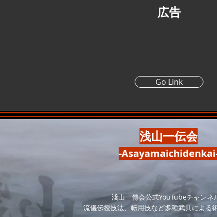
広告
Go Link
浅山一伝会
-Asayamaichidenkai
淺山一傳会公式YouTubeチャンネ
流儀伝授技法、転用技など多種武具による