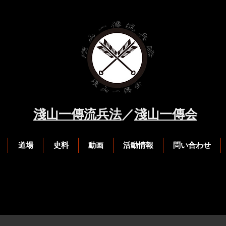
淺山一傳流兵法
​／
淺山一傳会
道場
史料
動画
活動情報
問い合わせ
ク