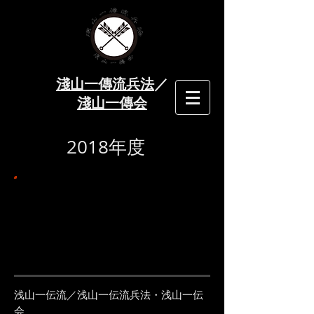
淺山一傳流兵法
​／
淺山一傳会
​2018
年度
11月3日
◆明治神宮奉納日本古武道大会
・明治神宮／日本古武道振興会
浅山一伝流／浅山一伝流兵法・浅山一伝
会