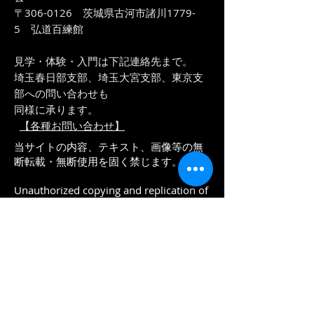
〒306-0126 茨城県古河市諸川1779-
5 弘道百練館
​見学・体験・入門は下記連絡先まで。
埼玉春日部支部、埼玉大宮支部、東京支
部への問い合わせも
同様に承ります。
【各種お問い合わせ】
当サイトの内容、テキスト、画像等の無
断転載・無断使用を固く禁じます。
Unauthorized copying and replication of
the contents of this site, text and images
are strictly prohibited.
© 2020 Asayamaichidenkai /